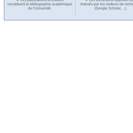
constituent la bibliographie académique
indexés par les moteurs de rech
de l'Université.
(Google Scholar,…).