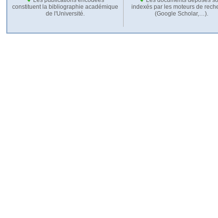
constituent la bibliographie académique
indexés par les moteurs de rech
de l'Université.
(Google Scholar,…).