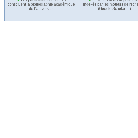
constituent la bibliographie académique
indexés par les moteurs de rech
de l'Université.
(Google Scholar,…).