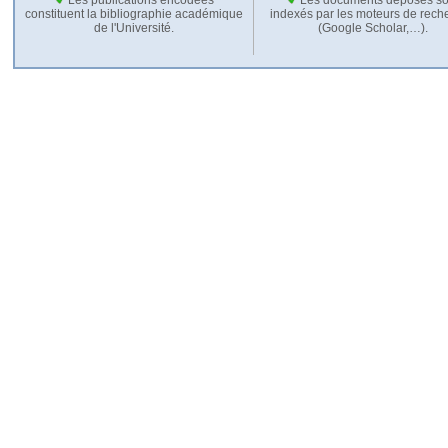
constituent la bibliographie académique
indexés par les moteurs de rech
de l'Université.
(Google Scholar,…).