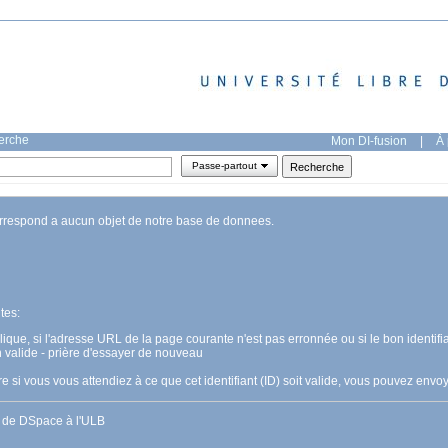
herche
Mon DI-fusion
|
À 
Passe-partout
orrespond a aucun objet de notre base de donnees.
tes:
pplique, si l'adresse URL de la page courante n'est pas erronnée ou si le bon identifia
n valide - prière d'essayer de nouveau
 si vous vous attendiez à ce que cet identifiant (ID) soit valide, vous pouvez en
s de DSpace à l'ULB