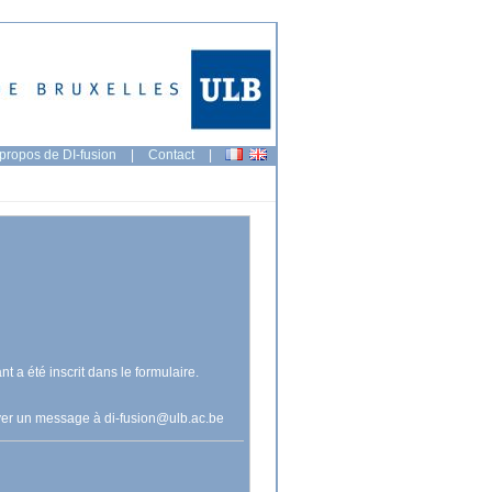
propos de DI-fusion
|
Contact
|
nt a été inscrit dans le formulaire.
voyer un message à
di-fusion@ulb.ac.be