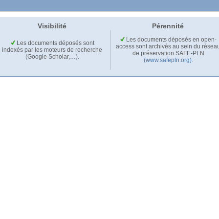
Visibilité
Pérennité
Les documents déposés en open-
Les documents déposés sont
access sont archivés au sein du résea
indexés par les moteurs de recherche
de préservation SAFE-PLN
(Google Scholar,…).
(www.safepln.org)
.