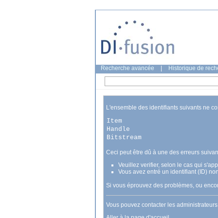
Recherche avancée
|
Historique de rec
L'ensemble des identifiants suivants ne c
Item
Handle
Bitstream
Ceci peut être dû à une des erreurs suivan
Veuillez verifier, selon le cas qui s'a
Vous avez entré un identifiant (ID) no
Si vous éprouvez des problèmes, ou encore
Vous pouvez contacter les administrateur
Aller à la page d'accueil