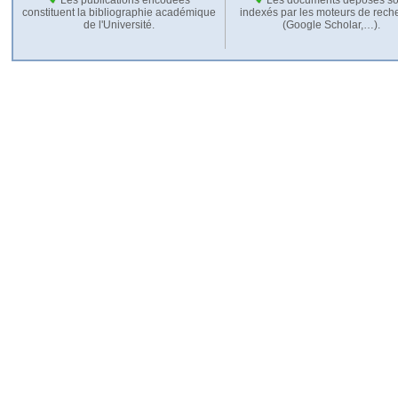
constituent la bibliographie académique
indexés par les moteurs de rech
de l'Université.
(Google Scholar,…).