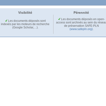
Visibilité
Pérennité
Les documents déposés en open-
Les documents déposés sont
access sont archivés au sein du résea
indexés par les moteurs de recherche
de préservation SAFE-PLN
(Google Scholar,…).
(www.safepln.org)
.