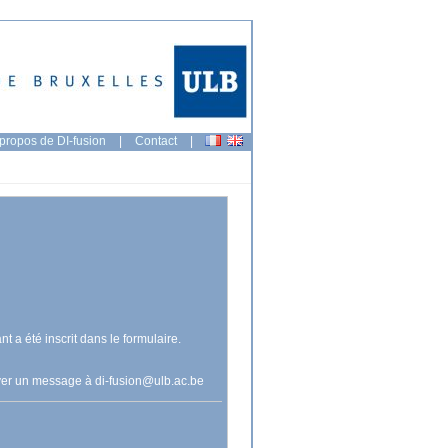
propos de DI-fusion
|
Contact
|
nt a été inscrit dans le formulaire.
voyer un message à
di-fusion@ulb.ac.be