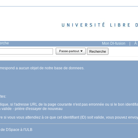
herche
Mon DI-fusion
|
À 
Passe-partout
orrespond a aucun objet de notre base de donnees.
tes:
pplique, si l'adresse URL de la page courante n'est pas erronnée ou si le bon identifia
n valide - prière d'essayer de nouveau
 si vous vous attendiez à ce que cet identifiant (ID) soit valide, vous pouvez en
s de DSpace à l'ULB