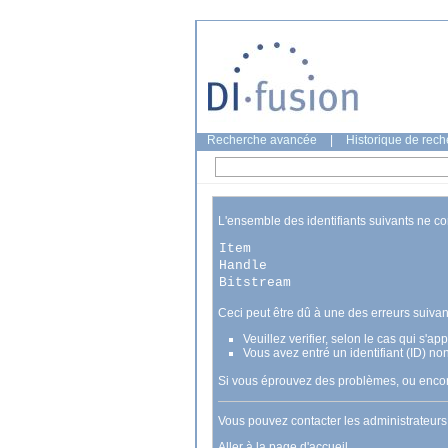
Recherche avancée
|
Historique de rec
L'ensemble des identifiants suivants ne c
Item
Handle
Bitstream
Ceci peut être dû à une des erreurs suivan
Veuillez verifier, selon le cas qui s'a
Vous avez entré un identifiant (ID) no
Si vous éprouvez des problèmes, ou encore
Vous pouvez contacter les administrateur
Aller à la page d'accueil