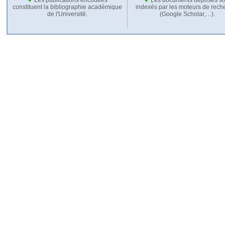
constituent la bibliographie académique
indexés par les moteurs de rech
de l'Université.
(Google Scholar,…).