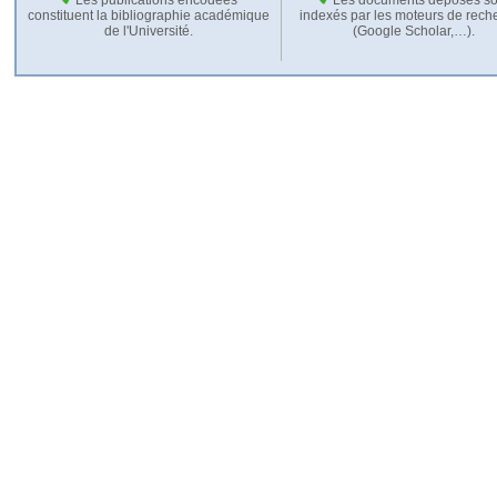
constituent la bibliographie académique
indexés par les moteurs de rech
de l'Université.
(Google Scholar,…).