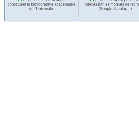
constituent la bibliographie académique
indexés par les moteurs de rech
de l'Université.
(Google Scholar,…).