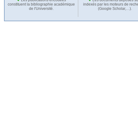
constituent la bibliographie académique
indexés par les moteurs de rech
de l'Université.
(Google Scholar,…).