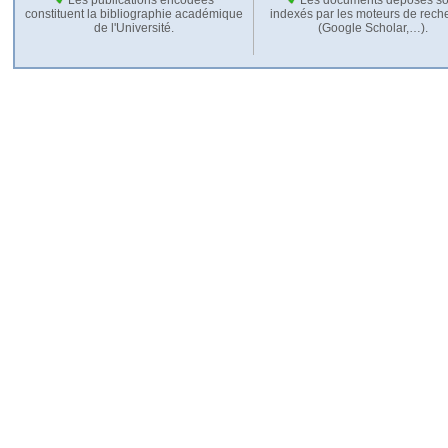
constituent la bibliographie académique
indexés par les moteurs de rech
de l'Université.
(Google Scholar,…).