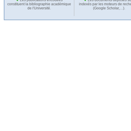
constituent la bibliographie académique
indexés par les moteurs de rech
de l'Université.
(Google Scholar,…).