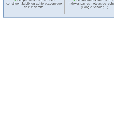
constituent la bibliographie académique
indexés par les moteurs de rech
de l'Université.
(Google Scholar,…).