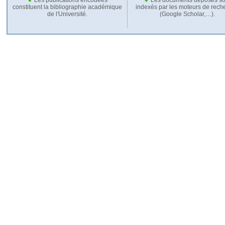
constituent la bibliographie académique
indexés par les moteurs de rech
de l'Université.
(Google Scholar,…).