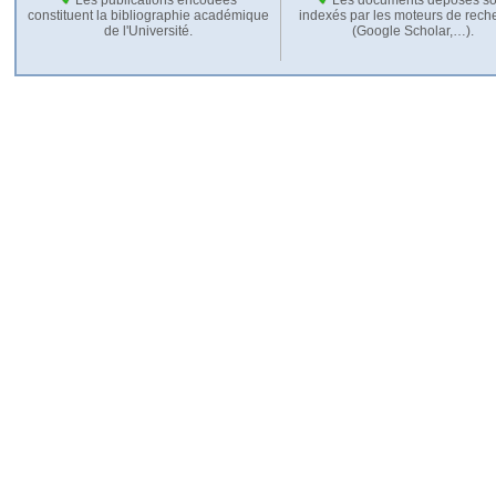
constituent la bibliographie académique
indexés par les moteurs de rech
de l'Université.
(Google Scholar,…).