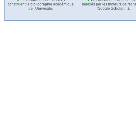
constituent la bibliographie académique
indexés par les moteurs de rech
de l'Université.
(Google Scholar,…).