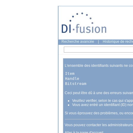
Recherche avancée
|
Historique de rec
L'ensemble des identifiants suivants ne c
Item
Handle
Bitstream
Ceci peut être dû à une des erreurs suivan
Veuillez verifier, selon le cas qui s'a
Vous avez entré un identifiant (ID) no
Si vous éprouvez des problèmes, ou encore
Vous pouvez contacter les administrateur
Aller à la page d'accueil