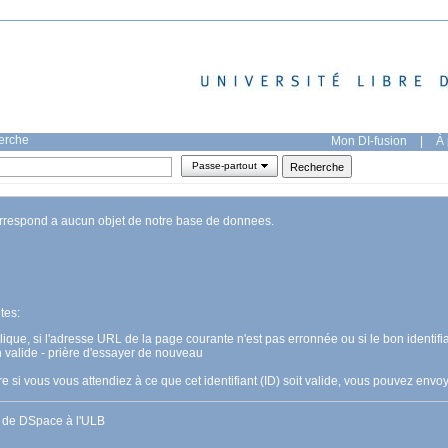
herche
Mon DI-fusion
|
À 
Passe-partout
orrespond a aucun objet de notre base de donnees.
tes:
pplique, si l'adresse URL de la page courante n'est pas erronnée ou si le bon identifia
n valide - prière d'essayer de nouveau
 si vous vous attendiez à ce que cet identifiant (ID) soit valide, vous pouvez en
s de DSpace à l'ULB