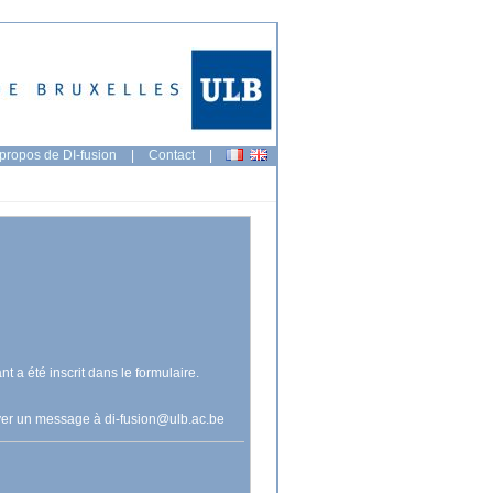
propos de DI-fusion
|
Contact
|
nt a été inscrit dans le formulaire.
voyer un message à
di-fusion@ulb.ac.be