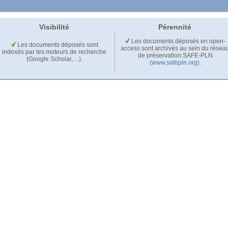
Visibilité
Pérennité
Les documents déposés en open-
Les documents déposés sont
access sont archivés au sein du résea
indexés par les moteurs de recherche
de préservation SAFE-PLN
(Google Scholar,…).
(www.safepln.org)
.