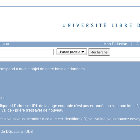
herche
Mon DI-fusion
|
À 
Passe-partout
orrespond a aucun objet de notre base de donnees.
tes:
pplique, si l'adresse URL de la page courante n'est pas erronnée ou si le bon identifia
n valide - prière d'essayer de nouveau
 si vous vous attendiez à ce que cet identifiant (ID) soit valide, vous pouvez en
s de DSpace à l'ULB