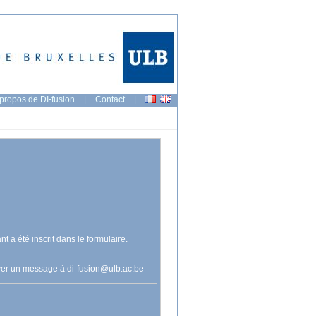
propos de DI-fusion
|
Contact
|
nt a été inscrit dans le formulaire.
voyer un message à
di-fusion@ulb.ac.be