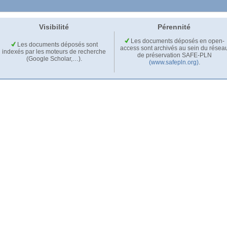
Visibilité
Pérennité
Les documents déposés en open-
Les documents déposés sont
access sont archivés au sein du résea
indexés par les moteurs de recherche
de préservation SAFE-PLN
(Google Scholar,…).
(www.safepln.org)
.