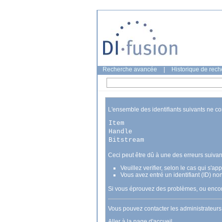
Recherche avancée
|
Historique de rec
L'ensemble des identifiants suivants ne c
Item
Handle
Bitstream
Ceci peut être dû à une des erreurs suivan
Veuillez verifier, selon le cas qui s'a
Vous avez entré un identifiant (ID) no
Si vous éprouvez des problèmes, ou encore
Vous pouvez contacter les administrateur
Aller à la page d'accueil