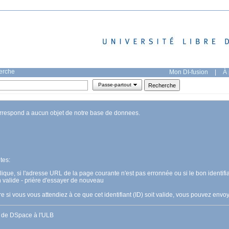
herche
Mon DI-fusion
|
À 
Passe-partout
orrespond a aucun objet de notre base de donnees.
tes:
pplique, si l'adresse URL de la page courante n'est pas erronnée ou si le bon identifia
n valide - prière d'essayer de nouveau
 si vous vous attendiez à ce que cet identifiant (ID) soit valide, vous pouvez en
s de DSpace à l'ULB