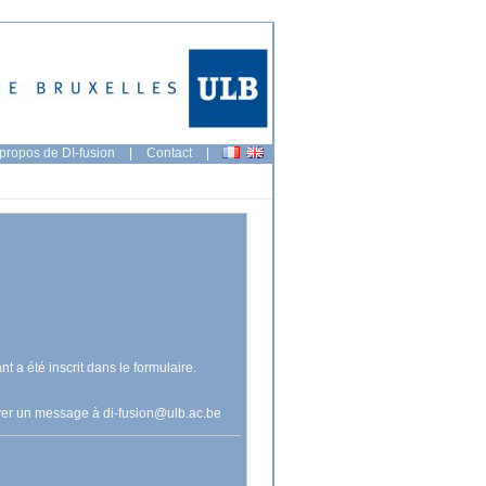
propos de DI-fusion
|
Contact
|
nt a été inscrit dans le formulaire.
voyer un message à
di-fusion@ulb.ac.be