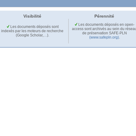
Visibilité
Pérennité
Les documents déposés en open-
Les documents déposés sont
access sont archivés au sein du résea
indexés par les moteurs de recherche
de préservation SAFE-PLN
(Google Scholar,…).
(www.safepln.org)
.