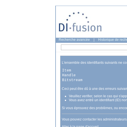
Recherche avancée
|
Historique de rec
L'ensemble des identifiants suivants ne c
Item
Handle
Bitstream
Ceci peut être dû à une des erreurs suivan
Veuillez verifier, selon le cas qui s'a
Vous avez entré un identifiant (ID) no
Si vous éprouvez des problèmes, ou encore
Vous pouvez contacter les administrateur
Aller à la page d'accueil