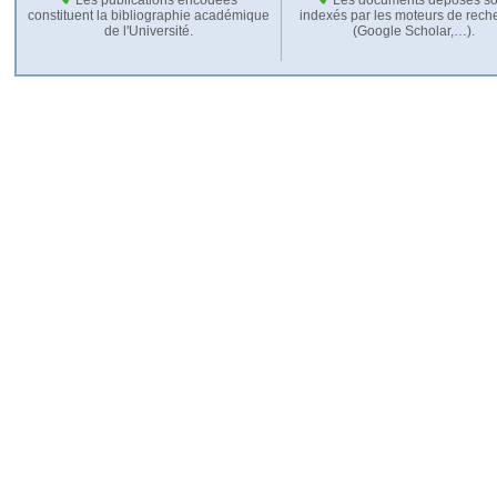
constituent la bibliographie académique
indexés par les moteurs de rech
de l'Université.
(Google Scholar,…).