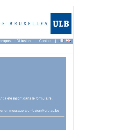
propos de DI-fusion
|
Contact
|
nt a été inscrit dans le formulaire.
voyer un message à
di-fusion@ulb.ac.be