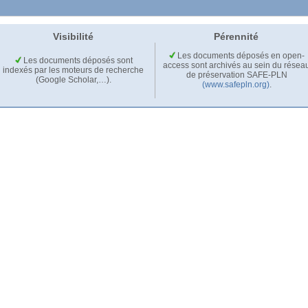
Visibilité
Pérennité
Les documents déposés en open-
Les documents déposés sont
access sont archivés au sein du résea
indexés par les moteurs de recherche
de préservation SAFE-PLN
(Google Scholar,…).
(www.safepln.org)
.