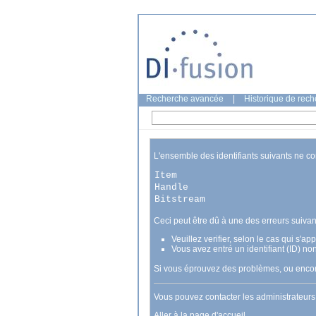
Recherche avancée
|
Historique de rec
L'ensemble des identifiants suivants ne c
Item
Handle
Bitstream
Ceci peut être dû à une des erreurs suivan
Veuillez verifier, selon le cas qui s'a
Vous avez entré un identifiant (ID) no
Si vous éprouvez des problèmes, ou encore
Vous pouvez contacter les administrateur
Aller à la page d'accueil