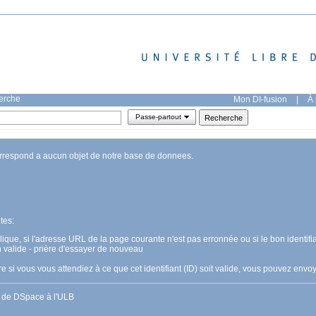
herche
Mon DI-fusion
|
À 
Passe-partout
orrespond a aucun objet de notre base de donnees.
tes:
pplique, si l'adresse URL de la page courante n'est pas erronnée ou si le bon identifia
n valide - prière d'essayer de nouveau
 si vous vous attendiez à ce que cet identifiant (ID) soit valide, vous pouvez en
s de DSpace à l'ULB