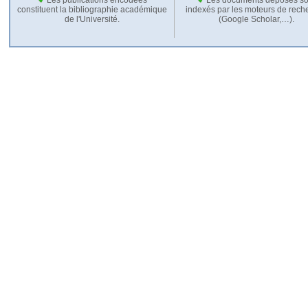
constituent la bibliographie académique
indexés par les moteurs de rech
de l'Université.
(Google Scholar,…).