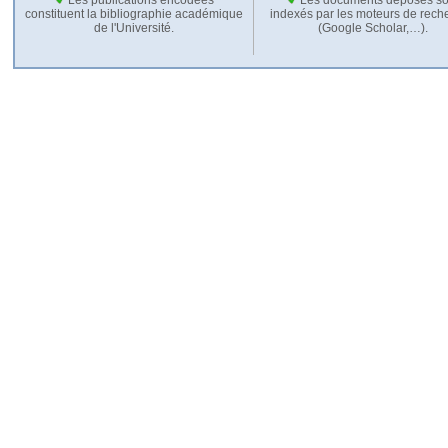
constituent la bibliographie académique
indexés par les moteurs de rech
de l'Université.
(Google Scholar,…).