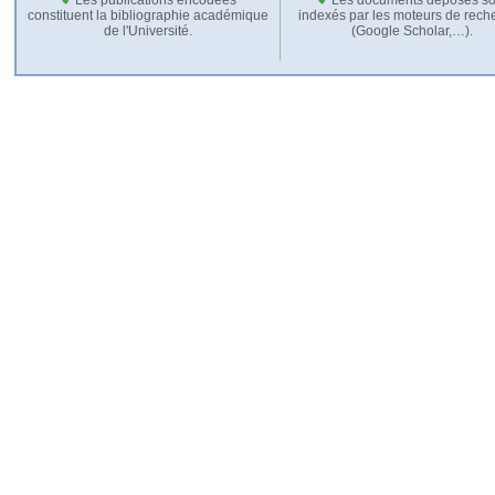
constituent la bibliographie académique
indexés par les moteurs de rech
de l'Université.
(Google Scholar,…).