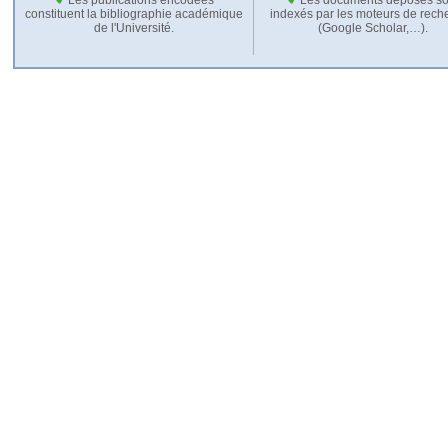
constituent la bibliographie académique
indexés par les moteurs de rech
de l'Université.
(Google Scholar,…).