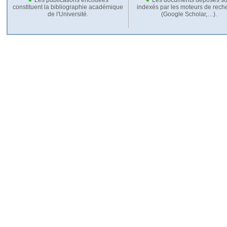
constituent la bibliographie académique
indexés par les moteurs de rech
de l'Université.
(Google Scholar,…).