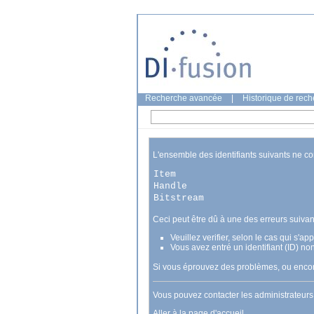
Recherche avancée
|
Historique de rec
L'ensemble des identifiants suivants ne c
Item
Handle
Bitstream
Ceci peut être dû à une des erreurs suivan
Veuillez verifier, selon le cas qui s'a
Vous avez entré un identifiant (ID) no
Si vous éprouvez des problèmes, ou encore
Vous pouvez contacter les administrateur
Aller à la page d'accueil