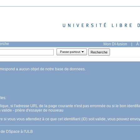
herche
Mon DI-fusion
|
À 
Passe-partout
orrespond a aucun objet de notre base de donnees.
tes:
pplique, si l'adresse URL de la page courante n'est pas erronnée ou si le bon identifia
n valide - prière d'essayer de nouveau
 si vous vous attendiez à ce que cet identifiant (ID) soit valide, vous pouvez en
s de DSpace à l'ULB