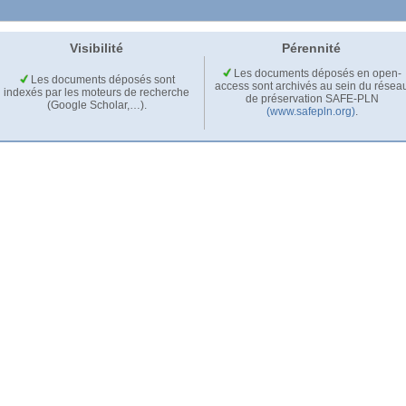
Visibilité
Pérennité
Les documents déposés en open-
Les documents déposés sont
access sont archivés au sein du résea
indexés par les moteurs de recherche
de préservation SAFE-PLN
(Google Scholar,…).
(www.safepln.org)
.