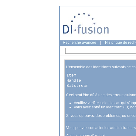
Recherche avancée
|
Historique de rec
L'ensemble des identifiants suivants ne c
Item
Handle
Bitstream
Ceci peut être dû à une des erreurs suivan
Veuillez verifier, selon le cas qui s'a
Vous avez entré un identifiant (ID) no
Si vous éprouvez des problèmes, ou encore
Vous pouvez contacter les administrateur
Aller à la page d'accueil