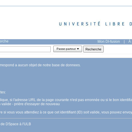
herche
Mon DI-fusion
|
À 
Passe-partout
orrespond a aucun objet de notre base de donnees.
tes:
pplique, si l'adresse URL de la page courante n'est pas erronnée ou si le bon identifia
n valide - prière d'essayer de nouveau
 si vous vous attendiez à ce que cet identifiant (ID) soit valide, vous pouvez en
s de DSpace à l'ULB