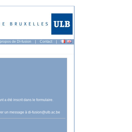
propos de DI-fusion
|
Contact
|
nt a été inscrit dans le formulaire.
voyer un message à
di-fusion@ulb.ac.be