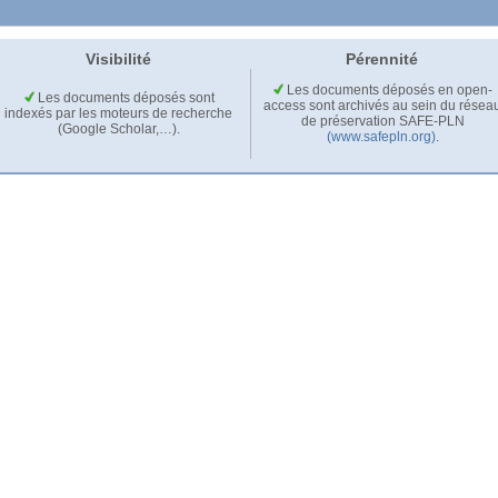
Visibilité
Pérennité
Les documents déposés en open-
Les documents déposés sont
access sont archivés au sein du résea
indexés par les moteurs de recherche
de préservation SAFE-PLN
(Google Scholar,…).
(www.safepln.org)
.