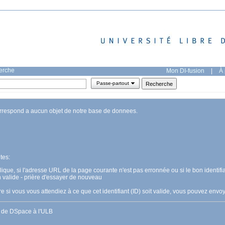
herche
Mon DI-fusion
|
À 
Passe-partout
orrespond a aucun objet de notre base de donnees.
tes:
pplique, si l'adresse URL de la page courante n'est pas erronnée ou si le bon identifia
n valide - prière d'essayer de nouveau
 si vous vous attendiez à ce que cet identifiant (ID) soit valide, vous pouvez en
s de DSpace à l'ULB