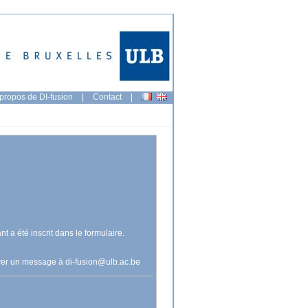
propos de DI-fusion
|
Contact
|
nt a été inscrit dans le formulaire.
voyer un message à
di-fusion@ulb.ac.be