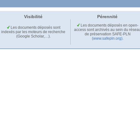
Visibilité
Pérennité
Les documents déposés en open-
Les documents déposés sont
access sont archivés au sein du résea
indexés par les moteurs de recherche
de préservation SAFE-PLN
(Google Scholar,…).
(www.safepln.org)
.