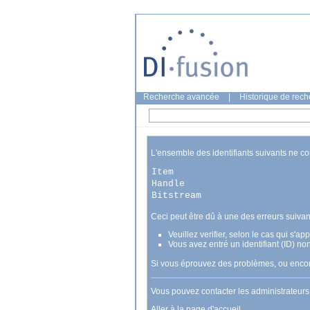
Recherche avancée
|
Historique de rec
L'ensemble des identifiants suivants ne c
Item
Handle
Bitstream
Ceci peut être dû à une des erreurs suivan
Veuillez verifier, selon le cas qui s'a
Vous avez entré un identifiant (ID) no
Si vous éprouvez des problèmes, ou encore
Vous pouvez contacter les administrateur
Aller à la page d'accueil