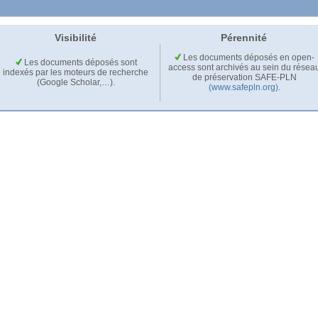
Visibilité
Pérennité
Les documents déposés en open-
Les documents déposés sont
access sont archivés au sein du résea
indexés par les moteurs de recherche
de préservation SAFE-PLN
(Google Scholar,…).
(www.safepln.org)
.