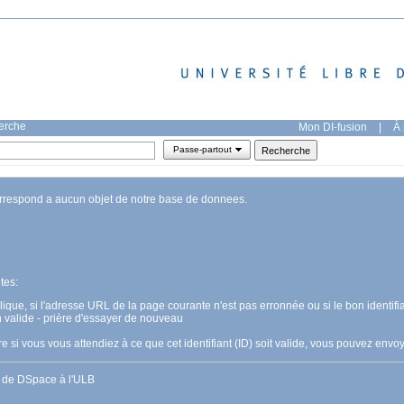
herche
Mon DI-fusion
|
À 
Passe-partout
orrespond a aucun objet de notre base de donnees.
tes:
pplique, si l'adresse URL de la page courante n'est pas erronnée ou si le bon identifia
n valide - prière d'essayer de nouveau
 si vous vous attendiez à ce que cet identifiant (ID) soit valide, vous pouvez en
s de DSpace à l'ULB