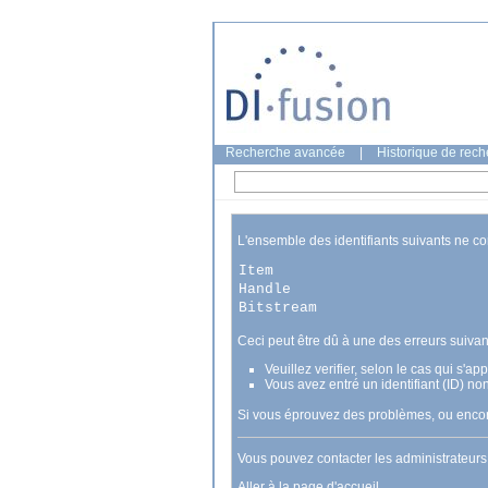
Recherche avancée
|
Historique de rec
L'ensemble des identifiants suivants ne c
Item
Handle
Bitstream
Ceci peut être dû à une des erreurs suivan
Veuillez verifier, selon le cas qui s'a
Vous avez entré un identifiant (ID) no
Si vous éprouvez des problèmes, ou encore
Vous pouvez contacter les administrateur
Aller à la page d'accueil