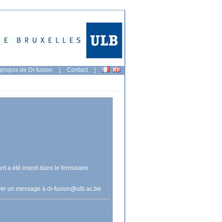
propos de DI-fusion
|
Contact
|
nt a été inscrit dans le formulaire.
voyer un message à
di-fusion@ulb.ac.be