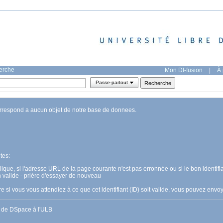
herche
Mon DI-fusion
|
À 
Passe-partout
orrespond a aucun objet de notre base de donnees.
tes:
pplique, si l'adresse URL de la page courante n'est pas erronnée ou si le bon identifia
n valide - prière d'essayer de nouveau
 si vous vous attendiez à ce que cet identifiant (ID) soit valide, vous pouvez en
s de DSpace à l'ULB