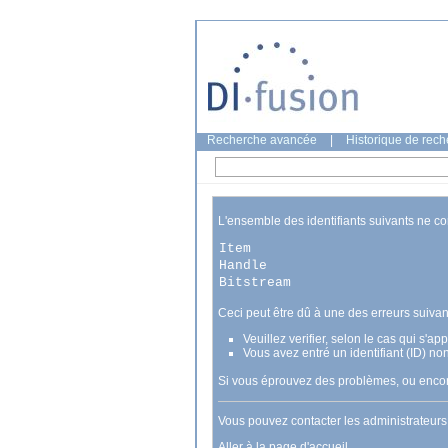
Recherche avancée
|
Historique de rec
L'ensemble des identifiants suivants ne c
Item
Handle
Bitstream
Ceci peut être dû à une des erreurs suivan
Veuillez verifier, selon le cas qui s'a
Vous avez entré un identifiant (ID) no
Si vous éprouvez des problèmes, ou encore
Vous pouvez contacter les administrateur
Aller à la page d'accueil