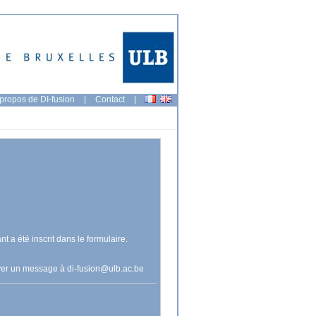
propos de DI-fusion
|
Contact
|
nt a été inscrit dans le formulaire.
voyer un message à
di-fusion@ulb.ac.be