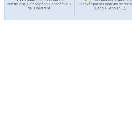
constituent la bibliographie académique
indexés par les moteurs de rech
de l'Université.
(Google Scholar,…).