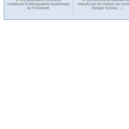
constituent la bibliographie académique
indexés par les moteurs de rech
de l'Université.
(Google Scholar,…).