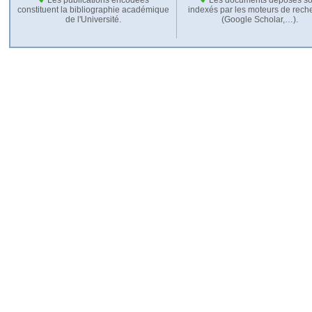
constituent la bibliographie académique
indexés par les moteurs de rech
de l'Université.
(Google Scholar,…).