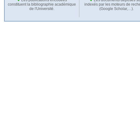
constituent la bibliographie académique
indexés par les moteurs de rech
de l'Université.
(Google Scholar,…).