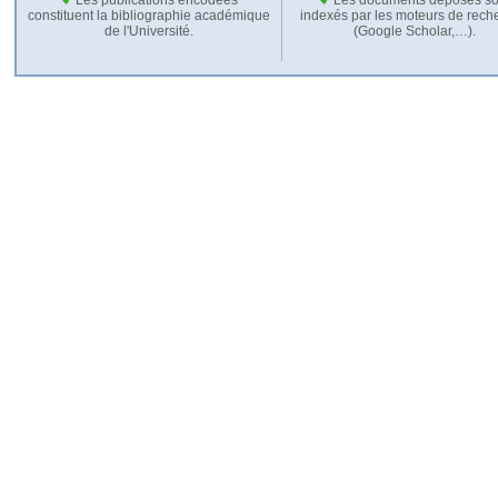
constituent la bibliographie académique
indexés par les moteurs de rech
de l'Université.
(Google Scholar,…).