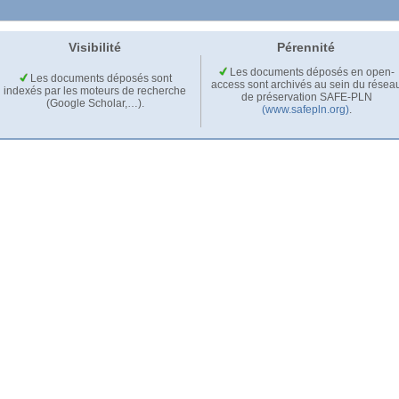
Visibilité
Pérennité
Les documents déposés en open-
Les documents déposés sont
access sont archivés au sein du résea
indexés par les moteurs de recherche
de préservation SAFE-PLN
(Google Scholar,…).
(www.safepln.org)
.