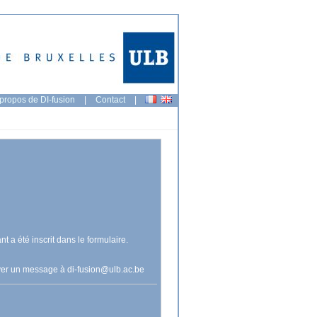
propos de DI-fusion
|
Contact
|
nt a été inscrit dans le formulaire.
voyer un message à
di-fusion@ulb.ac.be