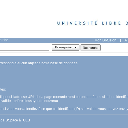
herche
Mon DI-fusion
|
À 
Passe-partout
orrespond a aucun objet de notre base de donnees.
tes:
pplique, si l'adresse URL de la page courante n'est pas erronnée ou si le bon identifia
n valide - prière d'essayer de nouveau
 si vous vous attendiez à ce que cet identifiant (ID) soit valide, vous pouvez en
s de DSpace à l'ULB