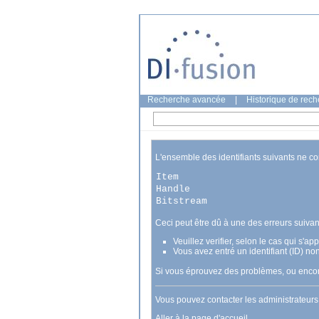
Recherche avancée
|
Historique de rec
L'ensemble des identifiants suivants ne c
Item
Handle
Bitstream
Ceci peut être dû à une des erreurs suivan
Veuillez verifier, selon le cas qui s'a
Vous avez entré un identifiant (ID) no
Si vous éprouvez des problèmes, ou encore
Vous pouvez contacter les administrateur
Aller à la page d'accueil