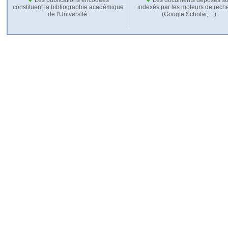
constituent la bibliographie académique
indexés par les moteurs de rech
de l'Université.
(Google Scholar,…).