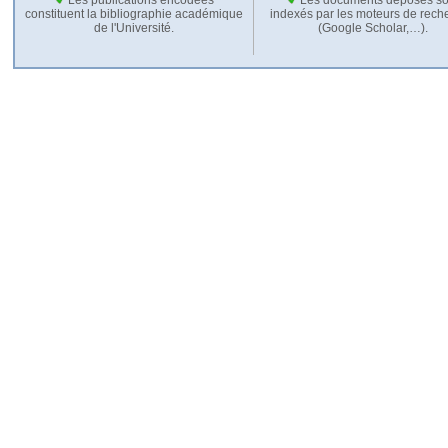
constituent la bibliographie académique
indexés par les moteurs de rech
de l'Université.
(Google Scholar,…).