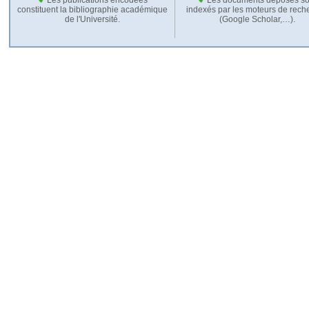
constituent la bibliographie académique
indexés par les moteurs de rech
de l'Université.
(Google Scholar,…).