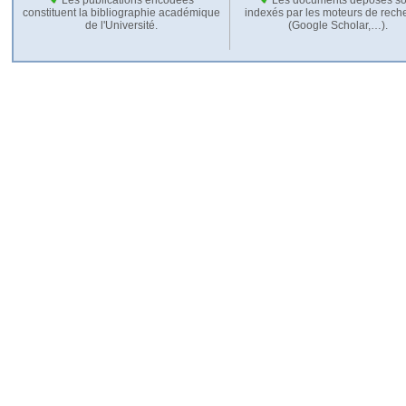
constituent la bibliographie académique
indexés par les moteurs de rech
de l'Université.
(Google Scholar,…).