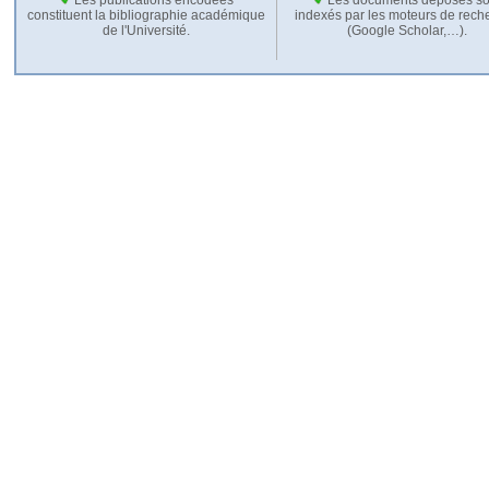
constituent la bibliographie académique
indexés par les moteurs de rech
de l'Université.
(Google Scholar,…).