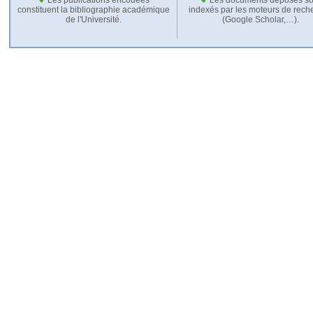
constituent la bibliographie académique
indexés par les moteurs de rech
de l'Université.
(Google Scholar,…).