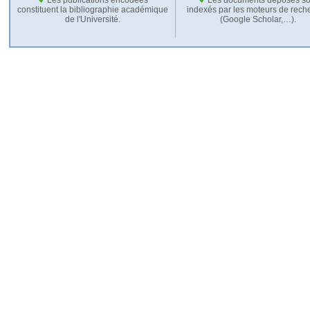
constituent la bibliographie académique
indexés par les moteurs de rech
de l'Université.
(Google Scholar,…).