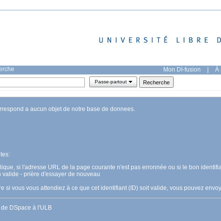
herche
Mon DI-fusion
|
À 
Passe-partout
orrespond a aucun objet de notre base de donnees.
tes:
pplique, si l'adresse URL de la page courante n'est pas erronnée ou si le bon identifia
n valide - prière d'essayer de nouveau
 si vous vous attendiez à ce que cet identifiant (ID) soit valide, vous pouvez en
s de DSpace à l'ULB