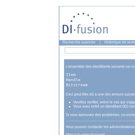
Recherche avancée
|
Historique de rec
L'ensemble des identifiants suivants ne c
Item
Handle
Bitstream
Ceci peut être dû à une des erreurs suivan
Veuillez verifier, selon le cas qui s'a
Vous avez entré un identifiant (ID) no
Si vous éprouvez des problèmes, ou encore
Vous pouvez contacter les administrateur
Aller à la page d'accueil