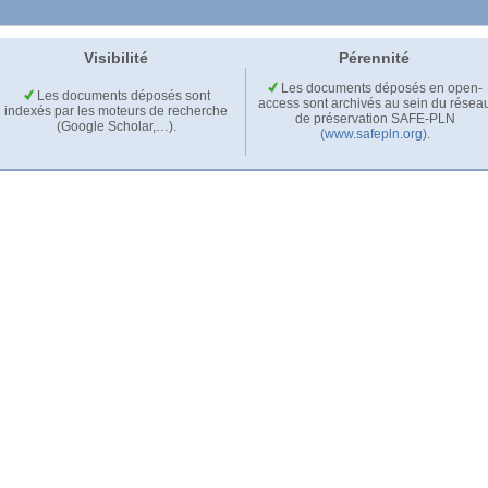
Visibilité
Pérennité
Les documents déposés en open-
Les documents déposés sont
access sont archivés au sein du résea
indexés par les moteurs de recherche
de préservation SAFE-PLN
(Google Scholar,…).
(www.safepln.org)
.