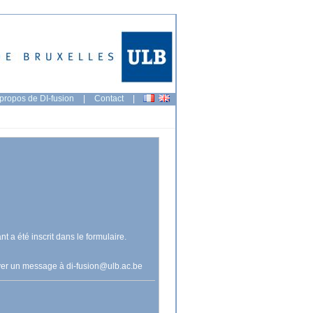
propos de DI-fusion
|
Contact
|
nt a été inscrit dans le formulaire.
voyer un message à
di-fusion@ulb.ac.be