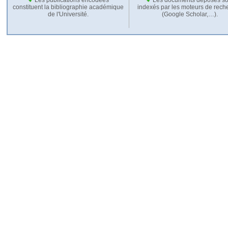
constituent la bibliographie académique
indexés par les moteurs de rech
de l'Université.
(Google Scholar,…).