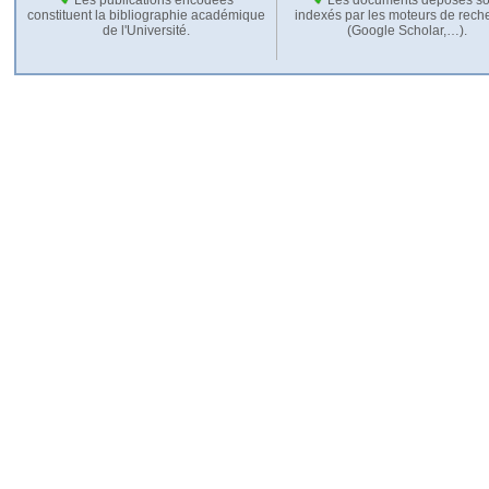
constituent la bibliographie académique
indexés par les moteurs de rech
de l'Université.
(Google Scholar,…).